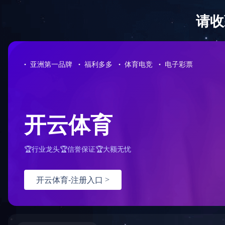
S
AK平台
|
九游网页版·官方站入口
|
开元网站登录入口