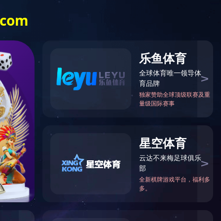
e.
。
N米兰体育·（中国）官方网站
|
拼搏在线官网
|
必赢足球
|