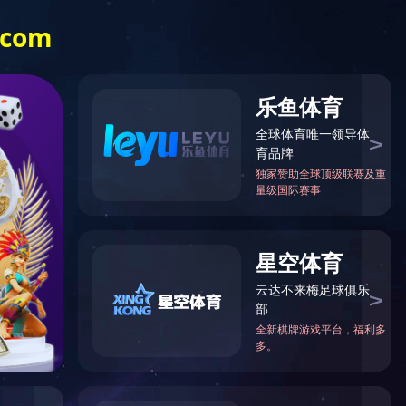
e.
。
N米兰体育·（中国）官方网站
|
拼搏在线官网
|
必赢足球
|