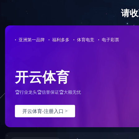
S
AK平台
|
九游网页版·官方站入口
|
开元网站登录入口