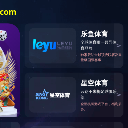
e.
。
N米兰体育·（中国）官方网站
|
拼搏在线官网
|
必赢足球
|