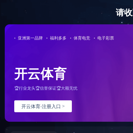
S
AK平台
|
九游网页版·官方站入口
|
开元网站登录入口